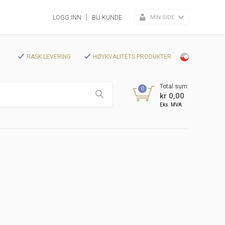
MIN SIDE
LOGG INN
BLI KUNDE
RASK LEVERING
HØYKVALITETS PRODUKTER
Total sum:
0
kr 0,00
Eks. MVA