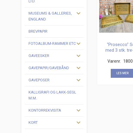
LTD.
MUSEUMS & GALLERIES,
ENGLAND
BREVPAPIR
FOTOALBUM-RAMMER ETC
"Prosecco" S
med 3 stk. tre
GAVEESKER
Varenr.
1800
GAVEPAPIR/GAVEBÅND
LES MER
GAVEPOSER
KALLIGRAFI OG LAKK-SEGL
M.M.
KONTORREKVISITA
KORT