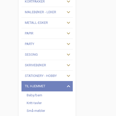
KORTPAKKER
MALEBØKER - LEKER
METALL-ESKER
PAPIR
PARTY
SESONG
SKRIVEBØKER
STATIONERY - HOBBY
TIL HJEMMET
Baby/barn
Kritt-tavler
Små-møbler