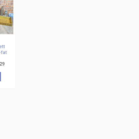
ett
-fat
29