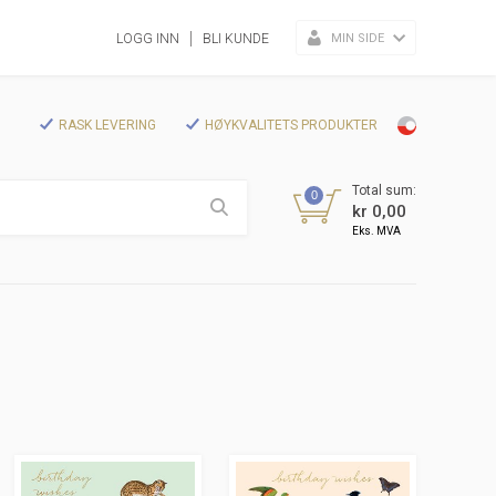
MIN SIDE
LOGG INN
BLI KUNDE
RASK LEVERING
HØYKVALITETS PRODUKTER
Total sum:
0
kr 0,00
Eks. MVA