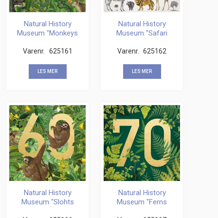
Natural History
Natural History
Museum "Monkeys
Museum "Safari
18" Kvadratisk kort
21" Kvadratisk kort
Varenr.
625161
Varenr.
625162
LES MER
LES MER
Natural History
Natural History
Museum "Slohts
Museum "Ferns
60" Kvadratisk kort
70" Kvadratisk kort