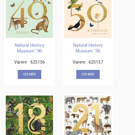
Natural History
Natural History
Museum "40
Museum "50
Today" Kvadratisk
Today" Kvadratisk
Varenr.
kort
625156
Varenr.
kort
625157
LES MER
LES MER