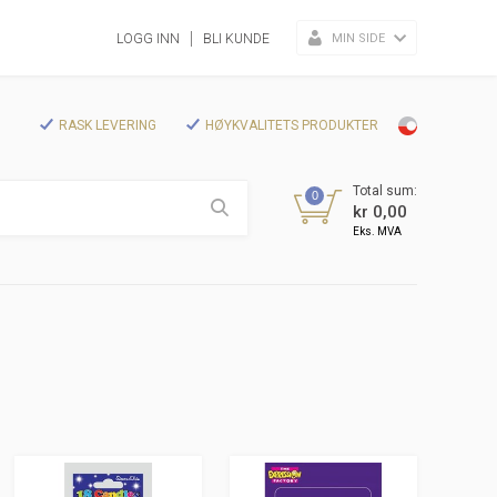
MIN SIDE
LOGG INN
BLI KUNDE
RASK LEVERING
HØYKVALITETS PRODUKTER
Total sum:
0
kr 0,00
Eks. MVA