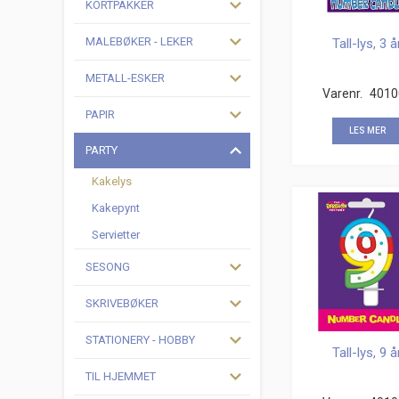
KORTPAKKER
MALEBØKER - LEKER
Tall-lys, 3 å
METALL-ESKER
Varenr.
4010
PAPIR
LES MER
PARTY
Kakelys
Kakepynt
Servietter
SESONG
SKRIVEBØKER
STATIONERY - HOBBY
Tall-lys, 9 å
TIL HJEMMET