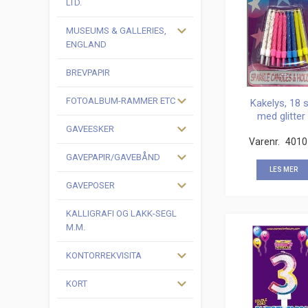
LTD.
MUSEUMS & GALLERIES,
ENGLAND
BREVPAPIR
FOTOALBUM-RAMMER ETC
Kakelys, 18 s
med glitter 
assorterte fa
GAVEESKER
Varenr.
4010
GAVEPAPIR/GAVEBÅND
LES MER
GAVEPOSER
KALLIGRAFI OG LAKK-SEGL
M.M.
KONTORREKVISITA
KORT