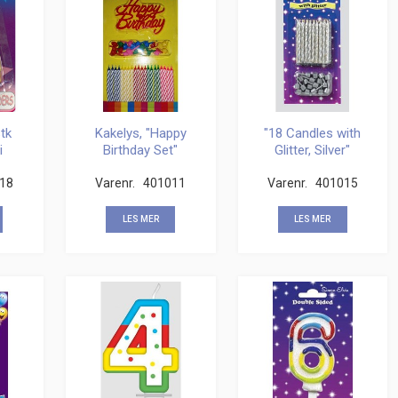
tk
Kakelys, "Happy
"18 Candles with
i
Birthday Set"
Glitter, Silver"
rger
18
Varenr.
401011
Varenr.
401015
LES MER
LES MER