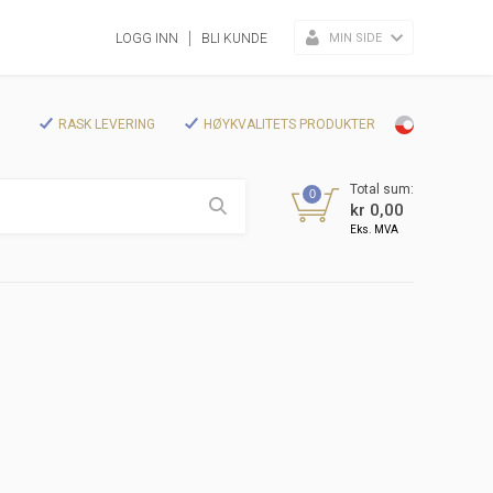
MIN SIDE
LOGG INN
BLI KUNDE
RASK LEVERING
HØYKVALITETS PRODUKTER
Total sum:
0
kr 0,00
Eks. MVA