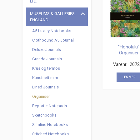
LTD.
MUSEUMS & GALLERIES,
ENGLAND
A5 Luxury Notebooks
Clothbound A5 Journal
"Honolulu"
Deluxe Journals
Organiser
Grande Journals
Varenr.
2072
Krus og termos
Kunstnett m.m.
LES MER
Lined Journals
Organiser
Reporter Notepads
Sketchbooks
Slimline Notebooks
Stitched Notebooks