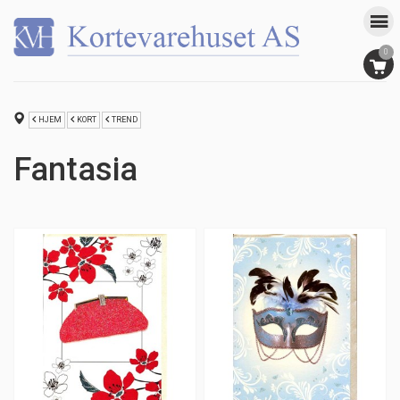
0
HJEM
KORT
TREND
Fantasia