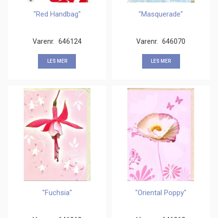
"Red Handbag"
"Masquerade"
Varenr.
646124
Varenr.
646070
LES MER
LES MER
"Fuchsia"
"Oriental Poppy"