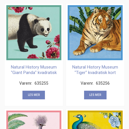
Natural History Museum
Natural History Museum
"Giant Panda" kvadratisk
"Tiger" kvadratisk kort
kort
Varenr.
635255
Varenr.
635256
LES MER
LES MER