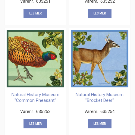
Varenr.
635251
Varenr.
635252
LES MER
LES MER
Natural History Museum
Natural History Museum
"Common Pheasant"
"Brocket Deer"
kvadratisk kort
kvadratisk kort
Varenr.
635253
Varenr.
635254
LES MER
LES MER