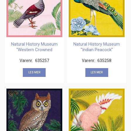
Natural History Museum
Natural History Museum
"Western Crowned
"Indian Peacock"
Pigeon" kvd kort
kvadratisk kort
Varenr.
635257
Varenr.
635258
LES MER
LES MER