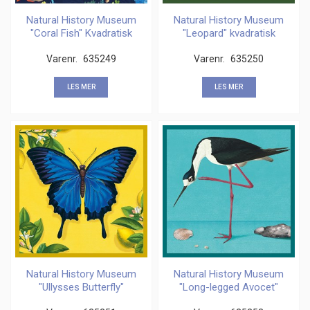
Natural History Museum
Natural History Museum
"Coral Fish" Kvadratisk
"Leopard" kvadratisk
kort
kort
Varenr.
635249
Varenr.
635250
LES MER
LES MER
Natural History Museum
Natural History Museum
"Ullysses Butterfly"
"Long-legged Avocet"
kvadratisk kort
kvadratisk kort