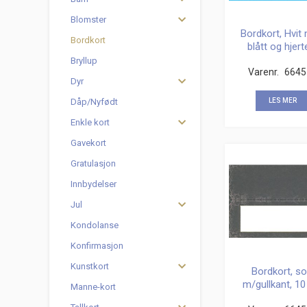
Blomster
Bordkort, Hvit
Bordkort
blått og hjerte
gull, 10 stk
Bryllup
Varenr.
6645
Dyr
LES MER
Dåp/Nyfødt
Enkle kort
Gavekort
Gratulasjon
Innbydelser
Jul
Kondolanse
Konfirmasjon
Kunstkort
Bordkort, so
m/gullkant, 10
Manne-kort