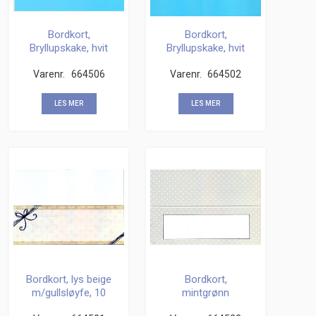
Bordkort,
Bordkort,
Bryllupskake, hvit
Bryllupskake, hvit
m/sølv, 10 stk
m/sølv, 10 stk
Varenr.
664506
Varenr.
664502
LES MER
LES MER
Bordkort, lys beige
Bordkort,
m/gullsløyfe, 10
mintgrønn
stk
m/gullkant, 10 stk