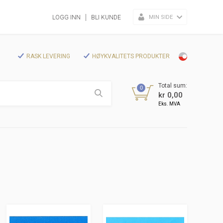
MIN SIDE
LOGG INN
BLI KUNDE
RASK LEVERING
HØYKVALITETS PRODUKTER
Total sum:
0
kr 0,00
Eks. MVA