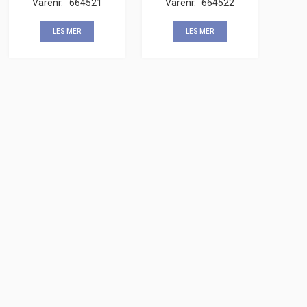
Varenr.
664521
Varenr.
664522
LES MER
LES MER