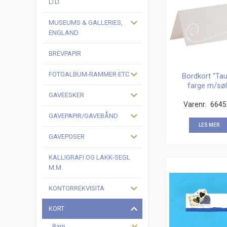
LTD.
MUSEUMS & GALLERIES,
ENGLAND
BREVPAPIR
FOTOALBUM-RAMMER ETC
Bordkort "Ta
farge m/søl
emblem" 6 st
GAVEESKER
Varenr.
6645
GAVEPAPIR/GAVEBÅND
LES MER
GAVEPOSER
KALLIGRAFI OG LAKK-SEGL
M.M.
KONTORREKVISITA
KORT
Barn