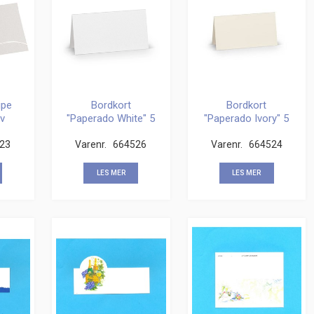
upe
Bordkort
Bordkort
v
"Paperado White" 5
"Paperado Ivory" 5
k.
stk
stk
23
Varenr.
664526
Varenr.
664524
LES MER
LES MER