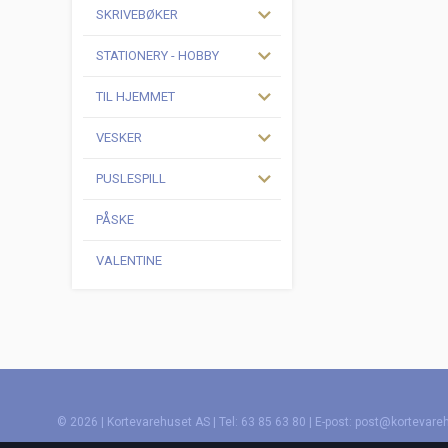
SKRIVEBØKER
STATIONERY - HOBBY
TIL HJEMMET
VESKER
PUSLESPILL
PÅSKE
VALENTINE
© 2026 | Kortevarehuset AS | Tel: 63 85 63 80 | E-post: post@kortevare