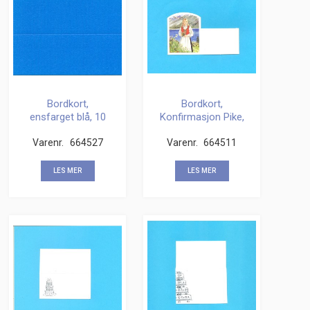
Bordkort,
Bordkort,
ensfarget blå, 10
Konfirmasjon Pike,
stk.
10 stk
Varenr.
664527
Varenr.
664511
LES MER
LES MER