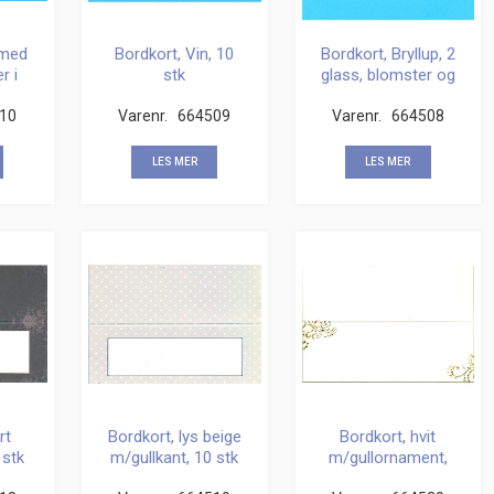
 med
Bordkort, Vin, 10
Bordkort, Bryllup, 2
r i
stk
glass, blomster og
hatter, 10 stk
10
Varenr.
664509
Varenr.
664508
LES MER
LES MER
rt
Bordkort, lys beige
Bordkort, hvit
 stk
m/gullkant, 10 stk
m/gullornament,
10 stk.